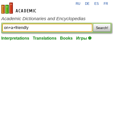
RU
DE
ES
FR
en-academic.com
Academic Dictionaries and Encyclopedias
Search!
Interpretations
Translations
Books
Игры ⚽