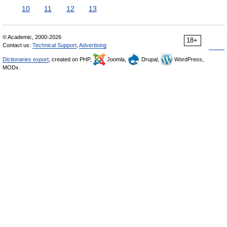
10
11
12
13
© Academic, 2000-2026
18+
Contact us:
Technical Support
,
Advertising
Dictionaries export
, created on PHP,
Joomla,
Drupal,
WordPress,
MODx.