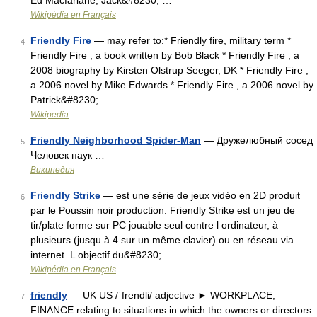
Ed Macfarlane, Jack&#8230; …
Wikipédia en Français
Friendly Fire
— may refer to:* Friendly fire, military term *
4
Friendly Fire , a book written by Bob Black * Friendly Fire , a
2008 biography by Kirsten Olstrup Seeger, DK * Friendly Fire ,
a 2006 novel by Mike Edwards * Friendly Fire , a 2006 novel by
Patrick&#8230; …
Wikipedia
Friendly Neighborhood Spider-Man
— Дружелюбный сосед
5
Человек паук …
Википедия
Friendly Strike
— est une série de jeux vidéo en 2D produit
6
par le Poussin noir production. Friendly Strike est un jeu de
tir/plate forme sur PC jouable seul contre l ordinateur, à
plusieurs (jusqu à 4 sur un même clavier) ou en réseau via
internet. L objectif du&#8230; …
Wikipédia en Français
friendly
— UK US /ˈfrendli/ adjective ► WORKPLACE,
7
FINANCE relating to situations in which the owners or directors