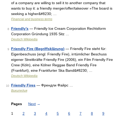
of a company are willing to sell it to another company that
wants to buy it: a friendly merger/offer/takeover »The board is
seeking a higher&#8230; …
Financial and business terms
Friendly’s
— Friendly Ice Cream Corporation Rechtsform
8
Corporation Gründung 1935 Sitz …
Deutsch Wikipedia
Friendly Fire (Begriffsklärung)
— Friendly Fire steht für:
9
Eigenbeschuss (engl. Friendly Fire), irrtümlicher Beschuss
eigener Streitkräfte Friendly Fire (2006), ein Film Friendly Fire
Crew (Köln), eine Kölner Reggae Band Friendly Fire
(Frankfurt), eine Frankfurter Ska Band&#8230; …
Deutsch Wikipedia
Friendly Fires
— Френдли Файрс …
10
Википедия
Pages
Next
→
1
2
3
4
5
6
7
8
9